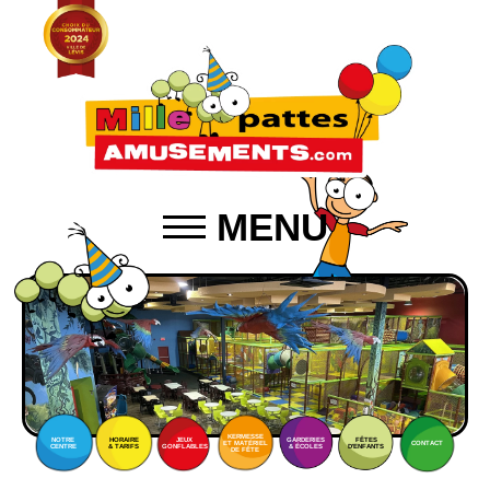
MENU
KERMESSE
NOTRE
HORAIRE
JEUX
GARDERIES
FÊTES
ET MATÉRIEL
CONTACT
CENTRE
& TARIFS
GONFLABLES
& ÉCOLES
D'ENFANTS
DE FÊTE