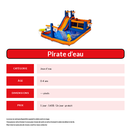
Pirate d’eau
CATÉGORIE
Jeux d'eau
ÂGE
0-4 ans
DIMENSIONS
--- pieds
PRIX
1 jour : 160$ / 2e jour : gratuit
Les jeux ne sont pas disponibles quand les dates sont en rouge.
Vous pouvez sélectionner le jeux pour 2 jours de suite en sélectionnant la date du début et de fin.
Pour réserver pour plus de 2 jours, veuillez nous contacter.