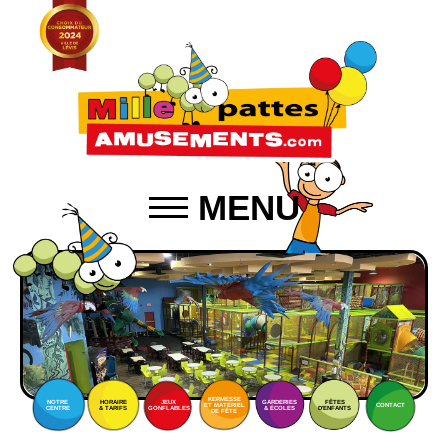
MENU
KERMESSE
NOTRE
HORAIRE
JEUX
GARDERIES
FÊTES
ET MATÉRIEL
CONTACT
CENTRE
& TARIFS
GONFLABLES
& ÉCOLES
D'ENFANTS
DE FÊTE